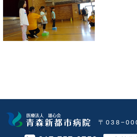
〒038−