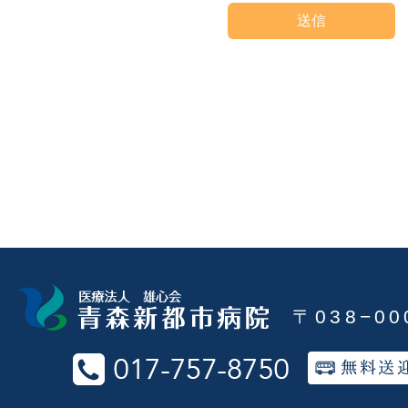
〒038−