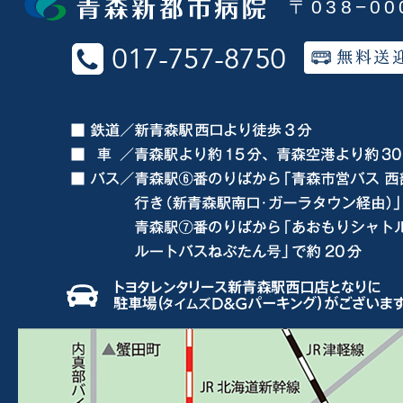
〒038−