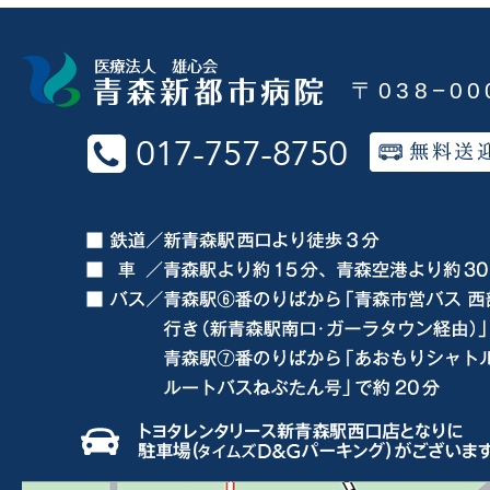
〒038−