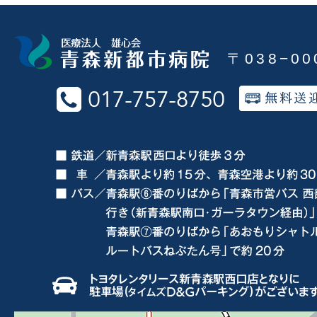
〒038−