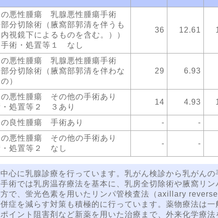
房の悪性腫瘍 乳腺悪性腫瘍手術
房部分切除術（腋窩部郭清を伴うも
36
12.61
（内視鏡下によるものを含む。））
 手術・処置等１ なし
房の悪性腫瘍 乳腺悪性腫瘍手術
房部分切除術（腋窩部郭清を伴わな
29
6.93
もの）
房の悪性腫瘍 その他の手術あり
14
4.93
術・処置等２ ３あり
房の良性腫瘍 手術あり
-
-
房の悪性腫瘍 その他の手術あり
-
-
術・処置等２ なし
を中心に乳腺診療を行っています。乳がん検診から乳がんの
。手術では乳房温存療法を基本に、乳房全切除術や腋窩リン
、蛍光色素を用いたリンパ管検査法（axillary reverse 
合併症を減らす対策も積極的に行っています。薬物療法は一
クポイント阻害剤など新薬を用いた治療まで、外来化学療法