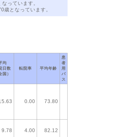
くなっています。
70歳となっています。
患
平均
者
院日数
転院率
平均年齢
用
全国）
パ
ス
15.63
0.00
73.80
9.78
4.00
82.12