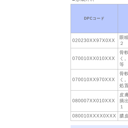
DPCコード
眼
020230XX97X0XX
２
骨
070010XX010XXX
く
等
骨
070010XX970XXX
く
処
皮
080007XX010XXX
摘
１
080010XXXX0XXX
膿