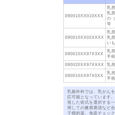
乳
乳
090010XX010XXX
の
等
乳
090010XX02XXXX
乳
い
乳
090010XX97X3XX
手
090020XX97XXXX
乳
乳
090010XX97X0XX
手
乳腺外科では、乳がん
応可能となっています
視した術式を選択する一方で
用しての腋窩廓清など
子標的薬、免疫チェッ