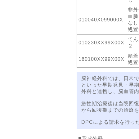
非外
血腫
010040X099000X
なし
処置
てん
010230XX99X00X
２ 
頭蓋
160100XX99X00X
処置
脳神経外科では、日常
といった早期発見・早期
外科と連携し、脳血管
急性期治療後は当院回
から回復期までの治療
DPCによる請求を行った
形成外科