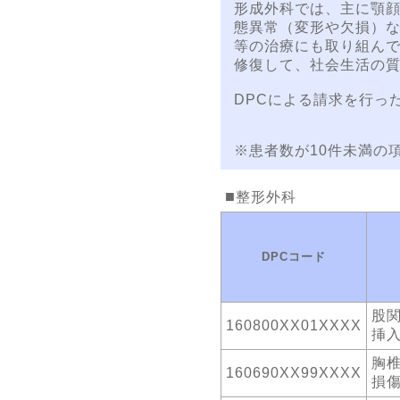
形成外科では、主に顎
態異常（変形や欠損）
等の治療にも取り組ん
修復して、社会生活の
DPCによる請求を行った
※患者数が10件未満の
整形外科
DPCコード
股
160800XX01XXXX
挿
胸
160690XX99XXXX
損