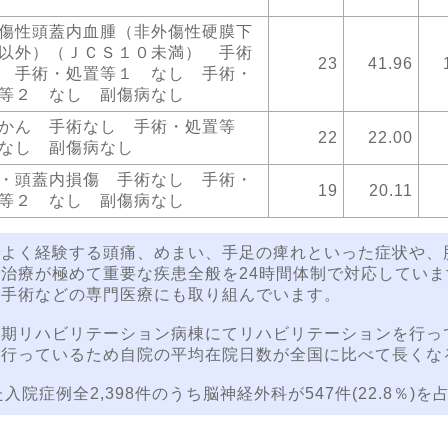
傷性頭蓋内血腫（非外傷性硬膜下
以外）（ＪＣＳ１０未満） 手術
23
41.96
 手術・処置等１ なし 手術・
等２ なし 副傷病なし
かん 手術なし 手術・処置等
22
22.00
なし 副傷病なし
・頭蓋内損傷 手術なし 手術・
19
20.11
等２ なし 副傷病なし
でよく経験する頭痛、めまい、手足の痺れといった症状や、
治療が極めて重要な疾患全般を24時間体制で対応してい
内手術などの専門医療にも取り組んでいます。
復期リハビリテーション病棟にてリハビリテーションを行っ
を行っているため自院の平均在院日数が全国に比べて長くな
入院症例全2,398件のうち脳神経外科が547件(22.8％)