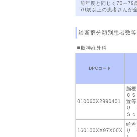
前年度と同じく70～7
70歳以上の患者さんが
診断群分類別患者数等
脳神経外科
DPCコード
脳梗
ＣＳ
010060X2990401
置等
り 
Ｓｃ
頭蓋
160100XX97X00X
り 
し