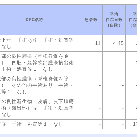
平均
平
DPC名称
患者数
在院日数
在院
（自院）
（全
瞼下垂 手術あり 手術・処置等
11
4.45
 なし
軟部の良性腫瘍（脊椎脊髄を除
。） 四肢・躯幹軟部腫瘍摘出術
-
-
 手術・処置等１ なし
軟部の良性腫瘍（脊椎脊髄を除
。） その他の手術あり 手術・
-
-
置等１ なし
膚の良性新生物 皮膚、皮下腫瘍
出術（露出部）等 手術・処置等
-
-
 なし
皮症 手術・処置等１ なし
-
-
1