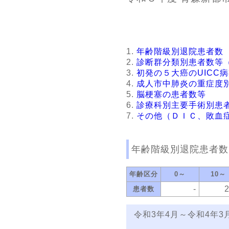
年齢階級別退院患者数
診断群分類別患者数等
初発の５大癌のUICC
成人市中肺炎の重症度
脳梗塞の患者数等
診療科別主要手術別患
その他（ＤＩＣ、敗血
年齢階級別退院患者数
年齢区分
0～
10～
-
患者数
令和3年4月～令和4年