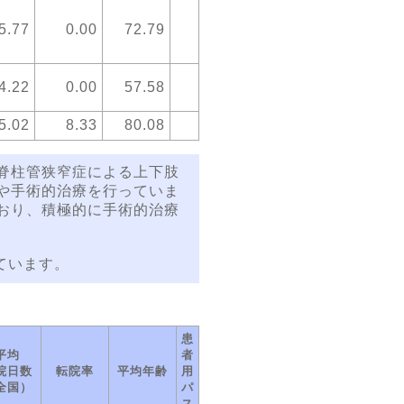
5.77
0.00
72.79
4.22
0.00
57.58
5.02
8.33
80.08
脊柱管狭窄症による上下肢
や手術的治療を行っていま
おり、積極的に手術的治療
めています。
患
平均
者
院日数
転院率
平均年齢
用
全国）
パ
ス