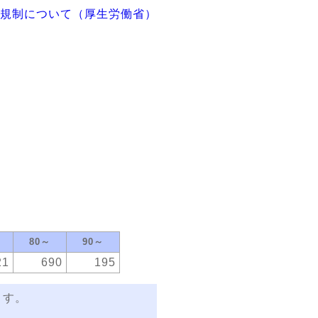
規制について（厚生労働省）
80～
90～
21
690
195
ます。