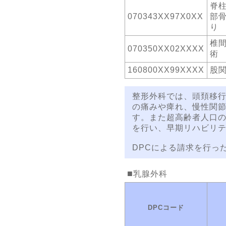
脊
070343XX97X0XX
部
り
椎
070350XX02XXXX
術
160800XX99XXXX
股
整形外科では、頭頚移
の痛みや痺れ、慢性関
す。また超高齢者人口
を行い、早期リハビリ
DPCによる請求を行った
乳腺外科
DPCコード