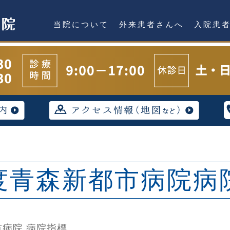
当院について
外来患者さんへ
入院患
度青森新都市病院病
市病院
病院指標