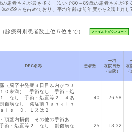
9歳の患者さんが最も多く、次いで80～89歳の患者さんが多
全体の59％を占めており、平均年齢は前年度から2歳上昇し
（診療科別患者数上位５位まで）
ファイルをダウンロード
平均
DPC名称
患者数
在院日数
在
（自院）
（
塞（脳卒中発症３日目以内かつＪ
１０未満） 手術なし 手術・処
１ なし 手術・処置等２ ４あ
40
26.58
副傷病なし 発症前Ｒａｎｋｉｎ
ａｌｅ ０、１又は２
・頭蓋内損傷 その他の手術あ
手術・処置等２ なし 副傷病な
25
13.32