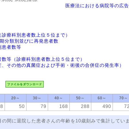
医療法における病院等の広告
（診療科別患者数上位５位まで）
病期分類別並びに再発患者数
別患者数等
者数等（診療科別患者数上位５位まで）
症、その他の真菌症および手術・術後の合併症の発生率）
ファイルをダウンロード
20～
30～
40～
50～
60～
70～
28
50
79
168
288
490
7
3月の間に退院した患者さんの年齢を10歳刻みで集計してい