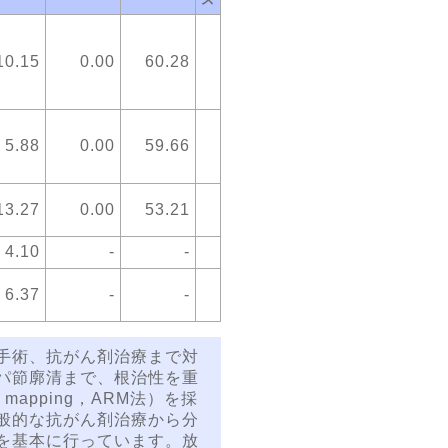
10.15
0.00
60.28
5.88
0.00
59.66
13.27
0.00
53.21
4.10
-
-
6.37
-
-
手術、抗がん剤治療まで対
パ節廓清まで、根治性を重
mapping，ARM法）を採
般的な抗がん剤治療から分
を基本に行っています。放