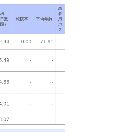
患
均
者
日数
転院率
平均年齢
用
国）
パ
ス
2.94
0.00
71.91
5.49
-
-
4.66
-
-
4.01
-
-
3.07
-
-