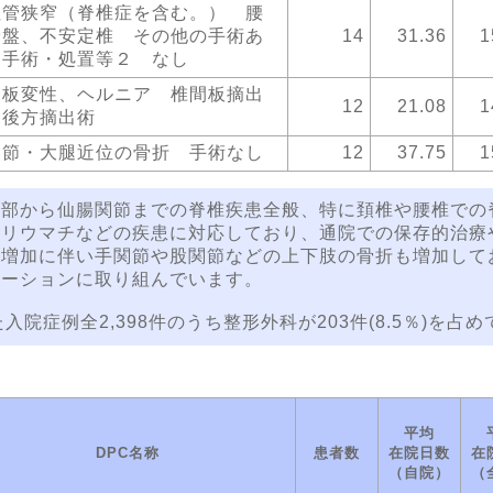
柱管狭窄（脊椎症を含む。） 腰
骨盤、不安定椎 その他の手術あ
14
31.36
1
 手術・処置等２ なし
間板変性、ヘルニア 椎間板摘出
12
21.08
1
 後方摘出術
関節・大腿近位の骨折 手術なし
12
37.75
1
行部から仙腸関節までの脊椎疾患全般、特に頚椎や腰椎での
節リウマチなどの疾患に対応しており、通院での保存的治療
の増加に伴い手関節や股関節などの上下肢の骨折も増加して
テーションに取り組んでいます。
入院症例全2,398件のうち整形外科が203件(8.5％)を占
平均
DPC名称
患者数
在院日数
在
（自院）
（