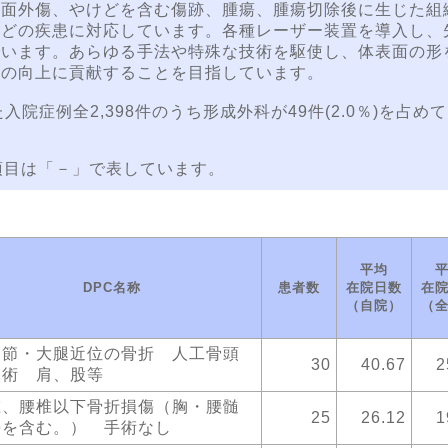
顔面外傷、やけどを含む傷跡、腫瘍、腫瘍切除後に生じた組
などの疾患に対応しています。各種レーザー装置を導入し、
でいます。あらゆる手法や特殊な技術を駆使し、体表面の形
質の向上に貢献することを目指しています。
入院症例全2,398件のうち形成外科が49件(2.0％)を占め
項目は「－」で表しています。
平均
DPC名称
患者数
在院日数
在
（自院）
（
関節・大腿近位の骨折 人工骨頭
30
40.67
2
入術 肩、股等
椎、腰椎以下骨折損傷（胸・腰髄
25
26.12
1
傷を含む。） 手術なし