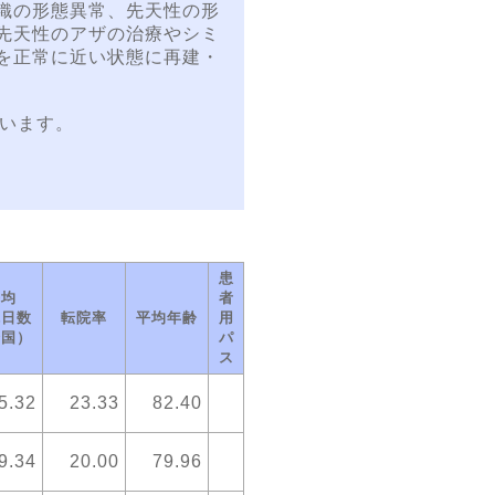
織の形態異常、先天性の形
先天性のアザの治療やシミ
を正常に近い状態に再建・
ています。
患
平均
者
院日数
転院率
平均年齢
用
全国）
パ
ス
5.32
23.33
82.40
9.34
20.00
79.96