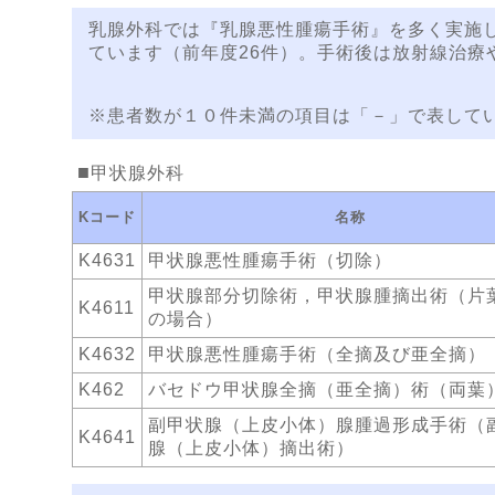
乳腺外科では『乳腺悪性腫瘍手術』を多く実施し
ています（前年度26件）。手術後は放射線治療
※患者数が１０件未満の項目は「－」で表して
甲状腺外科
Kコード
名称
K4631
甲状腺悪性腫瘍手術（切除）
甲状腺部分切除術，甲状腺腫摘出術（片
K4611
の場合）
K4632
甲状腺悪性腫瘍手術（全摘及び亜全摘）
K462
バセドウ甲状腺全摘（亜全摘）術（両葉
副甲状腺（上皮小体）腺腫過形成手術（
K4641
腺（上皮小体）摘出術）