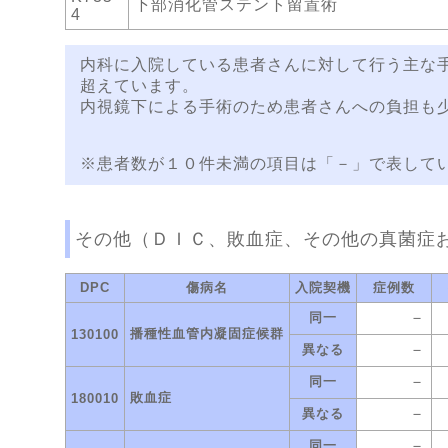
下部消化管ステント留置術
4
内科に入院している患者さんに対して行う主な手
超えています。
内視鏡下による手術のため患者さんへの負担も
※患者数が１０件未満の項目は「－」で表して
その他（ＤＩＣ、敗血症、その他の真菌症
DPC
傷病名
入院契機
症例数
－
同一
播種性血管内凝固症候群
130100
－
異なる
－
同一
敗血症
180010
－
異なる
－
同一