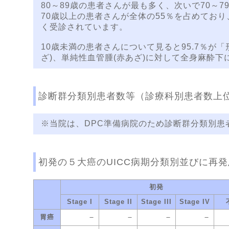
80～89歳の患者さんが最も多く、次いで70～
70歳以上の患者さんが全体の55％を占めてお
く受診されています。
10歳未満の患者さんについて見ると95.7％が
ざ)、単純性血管腫(赤あざ)に対して全身麻酔
診断群分類別患者数等（診療科別患者数上
※当院は、DPC準備病院のため診断群分類別
初発の５大癌のUICC病期分類別並びに再
初発
Stage I
Stage II
Stage III
Stage IV
－
－
－
－
胃癌