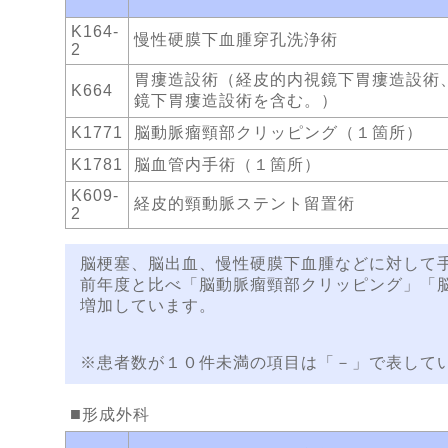
K164-
慢性硬膜下血腫穿孔洗浄術
2
胃瘻造設術（経皮的内視鏡下胃瘻造設術
K664
鏡下胃瘻造設術を含む。）
K1771
脳動脈瘤頸部クリッピング（１箇所）
K1781
脳血管内手術（１箇所）
K609-
経皮的頸動脈ステント留置術
2
脳梗塞、脳出血、慢性硬膜下血腫などに対して
前年度と比べ「脳動脈瘤頸部クリッピング」「
増加しています。
※患者数が１０件未満の項目は「－」で表して
形成外科