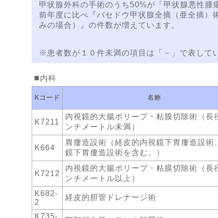
甲状腺外科の手術のうち50%が「甲状腺悪性腫
前年度に比べ『バセドウ甲状腺全摘（亜全摘）
みの場合）』の件数が増えています。
※患者数が１０件未満の項目は「－」で表して
内科
Kコード
名称
内視鏡的大腸ポリープ・粘膜切除術（長
K7211
ンチメートル未満）
胃瘻造設術（経皮的内視鏡下胃瘻造設術
K664
鏡下胃瘻造設術を含む。）
内視鏡的大腸ポリープ・粘膜切除術（長
K7212
ンチメートル以上）
K682-
経皮的胆管ドレナージ術
2
K735-