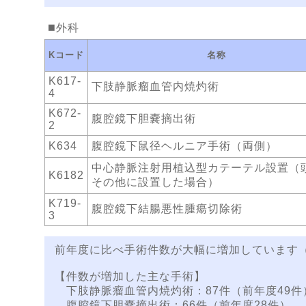
外科
Kコード
名称
K617-
下肢静脈瘤血管内焼灼術
4
K672-
腹腔鏡下胆嚢摘出術
2
K634
腹腔鏡下鼠径ヘルニア手術（両側）
中心静脈注射用植込型カテーテル設置（
K6182
その他に設置した場合）
K719-
腹腔鏡下結腸悪性腫瘍切除術
3
前年度に比べ手術件数が大幅に増加しています（1
【件数が増加した主な手術】
下肢静脈瘤血管内焼灼術：87件（前年度49件
腹腔鏡下胆嚢摘出術：66件（前年度28件）