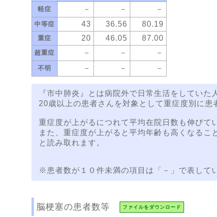
－
－
－
軽症
43
36.56
80.19
中等症
20
46.05
87.00
重症
－
－
－
超重症
－
－
－
不明
『市中肺炎』とは病院外で日常生活をしていた
20歳以上の患者さんを対象として重症度別に患
重症度が上がるにつれて平均在院日数も伸びて
また、重症度が上がると平均年齢も高くなるこ
と読み取れます。
※患者数が１０件未満の項目は「－」で表して
脳梗塞の患者数等
ファイルをダウンロード