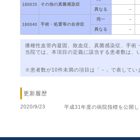
その他の真菌感染症
180035
－
異なる
－
同一
手術・処置等の合併症
180040
－
異なる
播種性血管内凝固、敗血症、真菌感染症、手術
当院では、本項目の定義に該当する患者数は、い
※患者数が10件未満の項目は「－」で表してい
更新履歴
2020/9/23
平成31年度の病院指標を公開