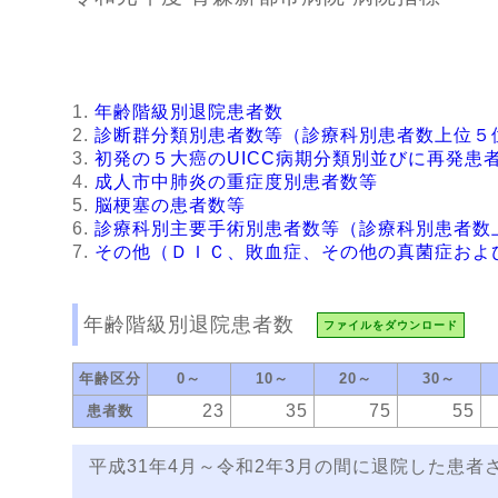
年齢階級別退院患者数
診断群分類別患者数等（診療科別患者数上位５
初発の５大癌のUICC病期分類別並びに再発患
成人市中肺炎の重症度別患者数等
脳梗塞の患者数等
診療科別主要手術別患者数等（診療科別患者数
その他（ＤＩＣ、敗血症、その他の真菌症およ
年齢階級別退院患者数
ファイルをダウンロード
年齢区分
0～
10～
20～
30～
23
35
75
55
患者数
平成31年4月～令和2年3月の間に退院した患者