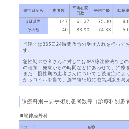
平均在院
発症日から
患者数
平均年齢
転院
日数
147
61.37
75.30
8.
3日以内
40
83.90
74.33
5.
その他
当院では365日24時間救急の受け入れを行って
す。
急性期の患者さんに対してはtPA静注療法など
の種類、発症からの時間などにあわせて、治療
また、慢性期の患者さんについても後遺症により
からコイルを当て、脳神経細胞に磁気刺激を与え
診療科別主要手術別患者数等（診療科別患
脳神経外科
Kコード
名称