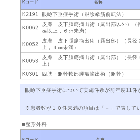
Kコード
名称
K2191
眼瞼下垂症手術（眼瞼挙筋前転法）
皮膚，皮下腫瘍摘出術（露出部以外）（
K0062
㎝以上，６㎝未満）
皮膚，皮下腫瘍摘出術（露出部）（長径
K0052
上，４㎝未満）
皮膚，皮下腫瘍摘出術（露出部）（長径
K0053
上）
K0301
四肢・躯幹軟部腫瘍摘出術（躯幹）
眼瞼下垂症手術について実施件数が前年度11件
※患者数が１０件未満の項目は「－」で表して
整形外科
Kコード
名称