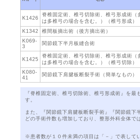
脊椎固定術、椎弓切除術、椎弓形成術（
K1426
は多椎弓の場合を含む。）（椎弓形成）
K1342
椎間板摘出術（後方摘出術）
K069-
関節鏡下半月板縫合術
3
脊椎固定術、椎弓切除術、椎弓形成術（
K1425
は多椎弓の場合を含む。）（椎弓切除）
K080-
関節鏡下肩腱板断裂手術（簡単なもの）
41
『脊椎固定術、椎弓切除術、椎弓形成術』を最も
す。
また、『関節鏡下肩腱板断裂手術』『関節鏡下
どの手術件数も増加しており、整形外科全体では
※患者数が１０件未満の項目は「－」で表して