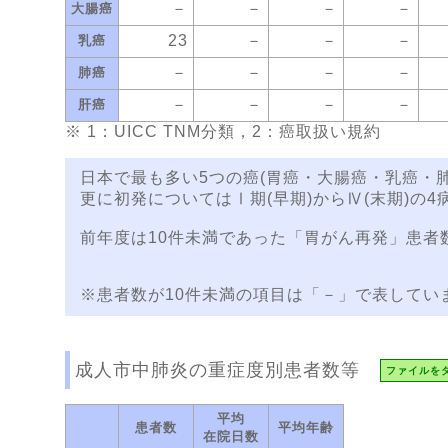
－
－
－
－
大腸癌
23
－
－
－
乳癌
－
－
－
－
肺癌
－
－
－
－
肝癌
※ 1：UICC TNM分類，2：癌取扱い規約
日本で最も多い5つの癌(胃癌・大腸癌・乳癌・
更に初発についてはⅠ期(早期)からⅣ(末期)の4
前年度は10件未満であった「胃がん再発」患者
※患者数が10件未満の項目は「－」で表してい
成人市中肺炎の重症度別患者数等
ファイルを
平均
患者数
平均年齢
在院日数