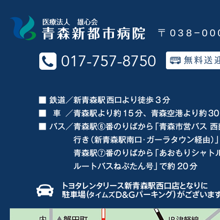
〒038−