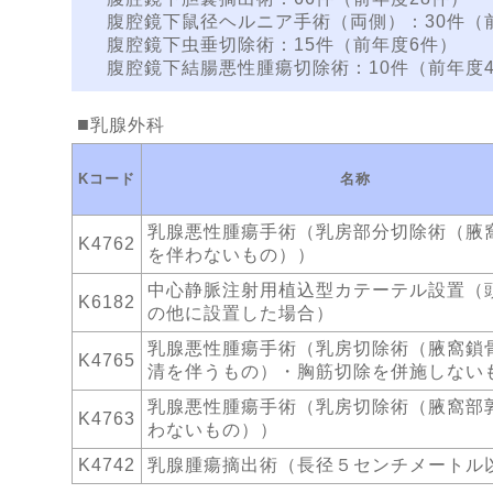
腹腔鏡下鼠径ヘルニア手術（両側）：30件（前
腹腔鏡下虫垂切除術：15件（前年度6件）
腹腔鏡下結腸悪性腫瘍切除術：10件（前年度
乳腺外科
Kコード
名称
乳腺悪性腫瘍手術（乳房部分切除術（腋
K4762
を伴わないもの））
中心静脈注射用植込型カテーテル設置（
K6182
の他に設置した場合）
乳腺悪性腫瘍手術（乳房切除術（腋窩鎖
K4765
清を伴うもの）・胸筋切除を併施しない
乳腺悪性腫瘍手術（乳房切除術（腋窩部
K4763
わないもの））
K4742
乳腺腫瘍摘出術（長径５センチメートル