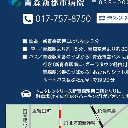
〒038−