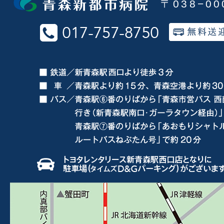
〒038−