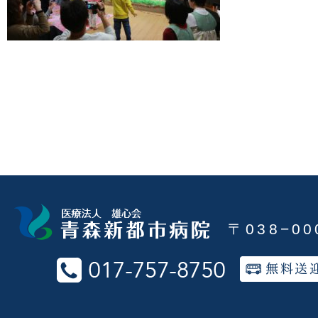
〒038−