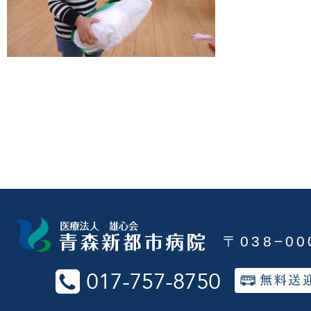
〒038−