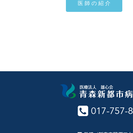
医 師 の 紹 介