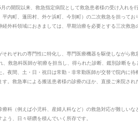
年5月の開院以来、救急指定病院として救急患者様の受け入れを
、平内町、蓬田村、外ケ浜町、今別町）の二次救急を担ってお
神経外科領域におきましては、早期治療を必要とする三次救急
。
がそれぞれの専門性に特化し、専門医療機器を駆使しながら救
され、救急科医師が初療を担当し、得られた診断、鑑別診断をも
た。夜間、土・日・祝日は常勤・非常勤医師が交替で院内に待機
ます。救急車による搬送患者様の診療のほか、直接ご来院され
診療科（例えば小児科、産婦人科など）の救急対応が難しいな
すよう、日々研鑽を積んでいく所存です。