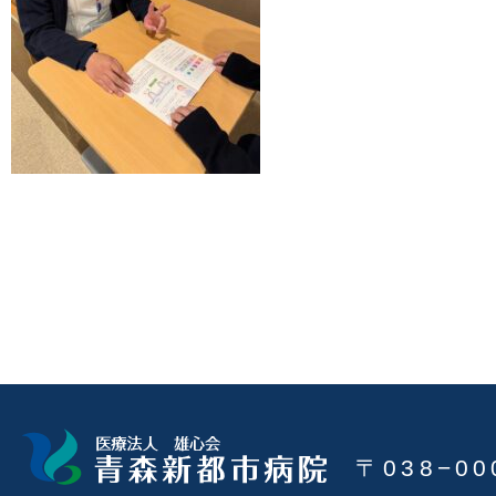
〒038−