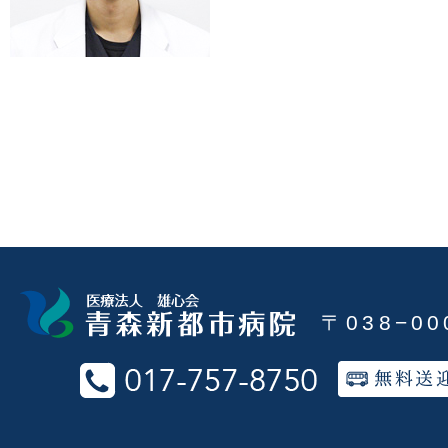
〒038−