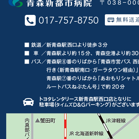
〒038−