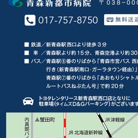
〒038−