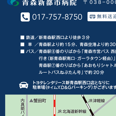
〒038−