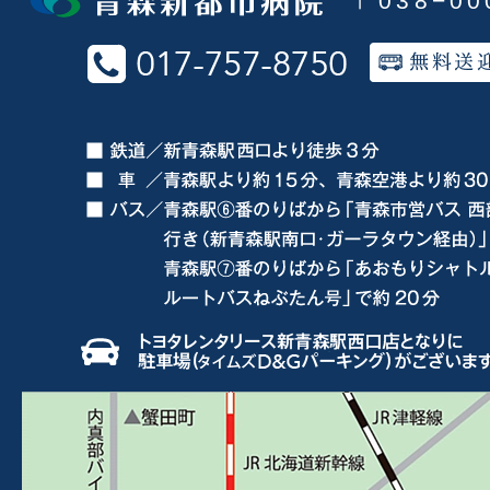
〒038−