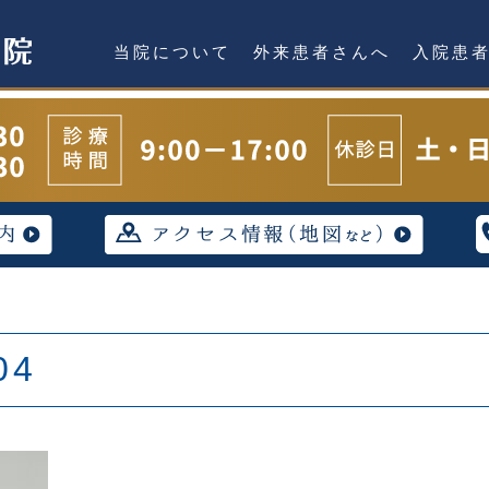
当院について
外来患者さんへ
入院患
04