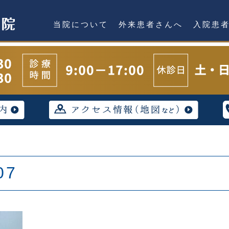
当院について
外来患者さんへ
入院患
07