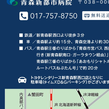
〒038−