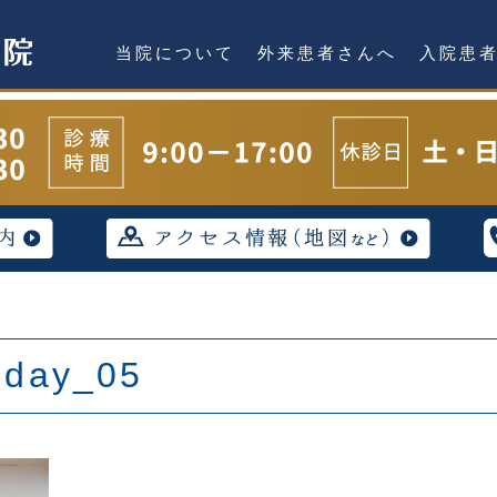
当院について
外来患者さんへ
入院患
hday_05