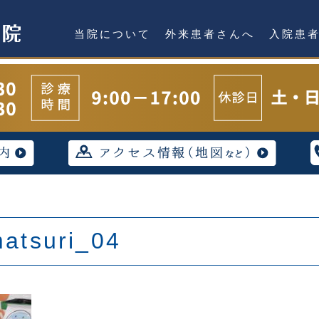
当院について
外来患者さんへ
入院患
atsuri_04