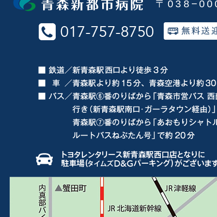
〒038−