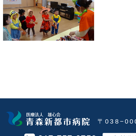
〒038−