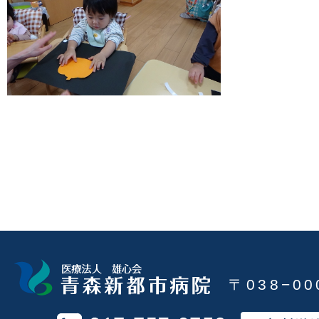
〒038−