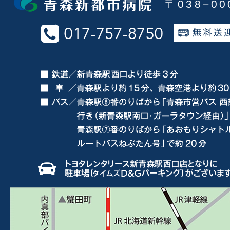
〒038−