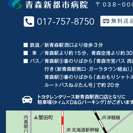
〒038−