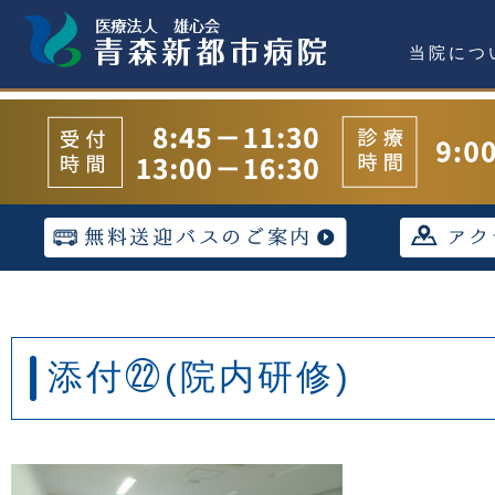
当院につ
添付㉒(院内研修)