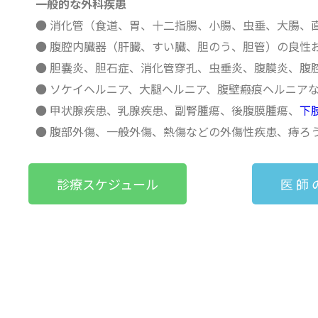
一般的な外科疾患
● 消化管（食道、胃、十二指腸、小腸、虫垂、大腸、
● 腹腔内臓器（肝臓、すい臓、胆のう、胆管）の良性
● 胆嚢炎、胆石症、消化管穿孔、虫垂炎、腹膜炎、腹
● ソケイヘルニア、大腿ヘルニア、腹壁瘢痕ヘルニア
● 甲状腺疾患、乳腺疾患、副腎腫瘍、後腹膜腫瘍、
下
● 腹部外傷、一般外傷、熱傷などの外傷性疾患、痔ろ
診療スケジュール
医 師 