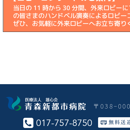
〒038−