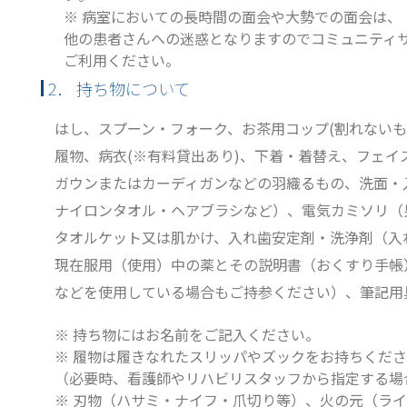
※ 病室においての長時間の面会や大勢での面会は、
他の患者さんへの迷惑となりますのでコミュニティ
ご利用ください。
2． 持ち物について
はし、スプーン・フォーク、お茶用コップ(割れないも
履物、病衣(※有料貸出あり)、下着・着替え、フェ
ガウンまたはカーディガンなどの羽織るもの、洗面・
ナイロンタオル・ヘアブラシなど）、電気カミソリ（
タオルケット又は肌かけ、入れ歯安定剤・洗浄剤（入
現在服用（使用）中の薬とその説明書（おくすり手帳
などを使用している場合もご持参ください）、筆記用
※ 持ち物にはお名前をご記入ください。
※ 履物は履きなれたスリッパやズックをお持ちくだ
（必要時、看護師やリハビリスタッフから指定する場
※ 刃物（ハサミ・ナイフ・爪切り等）、火の元（ラ