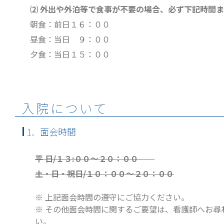
⑵
外出や外泊等で食事が不要の場合、必ず下記時間ま
朝食：前日１６：００
昼食：当日 ９：００
夕食：当日１５：００
入院について
1．面会時間
平 日/１３:００～２０：００
土・日・祝日/１０：００～２０：００
※ 上記面会時間の遵守にご協力ください。
※ その他面会時間に関するご要望は、看護師へお尋
い。