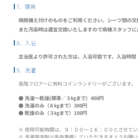
7．寝具
病院備え付けのものをご利用ください。
シーツ類の交
また汚染時は適宜交換いたしますので病棟スタッフに
8．入浴
主治医より許可された方は、入浴可能です。
入浴時間
9．洗濯
各階フロアーに有料コインランドリーがございます。
● 洗濯～乾燥(標準／３㎏まで）400円
● 洗濯のみ（６㎏まで）300円
● 乾燥のみ（３㎏まで）100円
※ 使用可能時間は、９：００～１６：００とさせて
※ 洗濯用洗剤は各自準備していただきますようお願