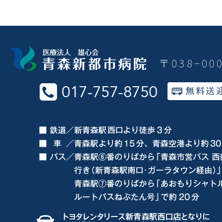
〒038−