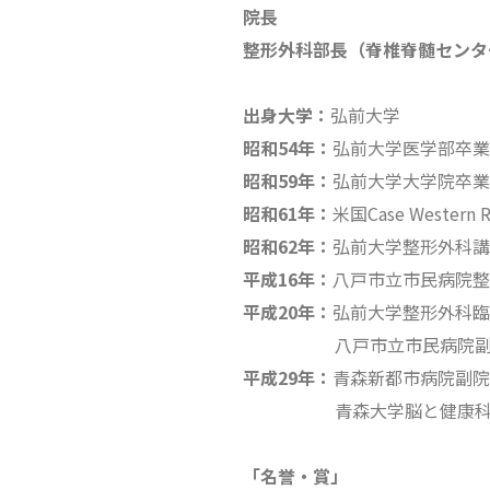
院長
整形外科部長（脊椎脊髄センタ
出身大学：
弘前大学
昭和54年：
弘前大学医学部卒業
昭和59年：
弘前大学大学院卒業
昭和61年：
米国Case Western R
昭和62年：
弘前大学整形外科講
平成16年：
八戸市立市民病院整
平成20年：
弘前大学整形外科臨
八戸市立市民病院
平成29年：
青森新都市病院副院
青森大学脳と健康
「名誉・賞」