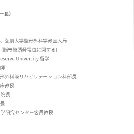
ー長）
、弘前大学整形外科学教室入局
 (脳脊髄誘発電位に関する)
eserve University 留学
師
形外科兼リハビリテーション科部長
床教授
副院長
長
科学研究センター客員教授