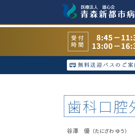
歯科口腔
谷澤 優
（
たにざわ ゆう
）