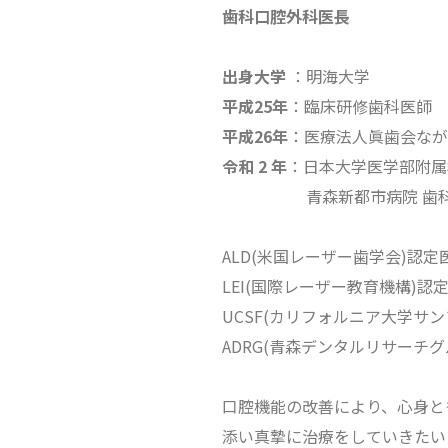
歯科口腔外科医長
出身大学
：明海大学
平成25年
：臨床研修歯科医師
平成26年
：医療法人眞歯会なか
令和 2 年
：日本大学医学部附属
青森新都市病院 歯科
ALD(米国レーザー歯学会)認定
LEI(国際レーザー教育機構)認
UCSF(カリフォルニア大学サ
ADRG(青森デンタルリサーチグ
口腔機能の改善により、心身とも
添い真摯に治療をしていきたい