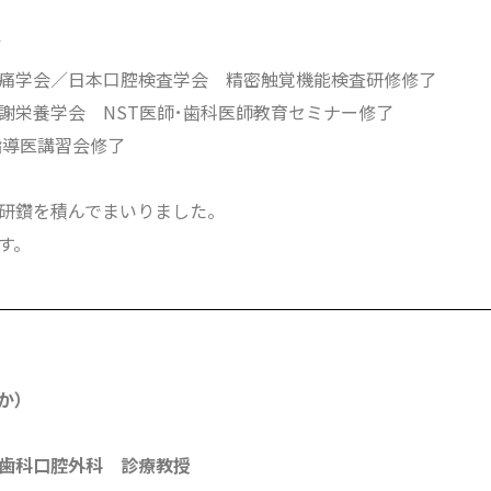
了
痛学会／日本口腔検査学会 精密触覚機能検査研修修了
謝栄養学会 NST医師･歯科医師教育セミナー修了
指導医講習会修了
研鑽を積んでまいりました。
す。
か）
歯科口腔外科 診療教授