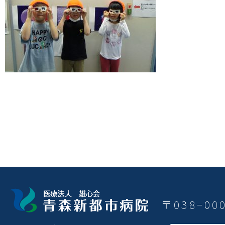
〒038−