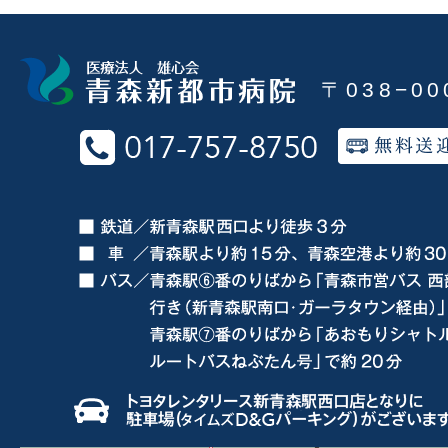
〒038−